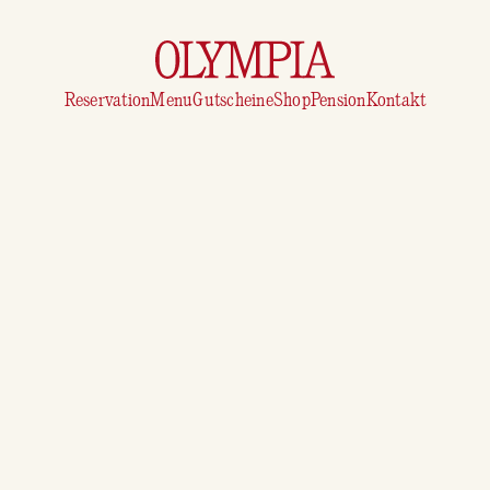
Reservation
Menu
Gutscheine
Shop
Pension
Kontakt
OLYMPIA
Militärstrasse 64