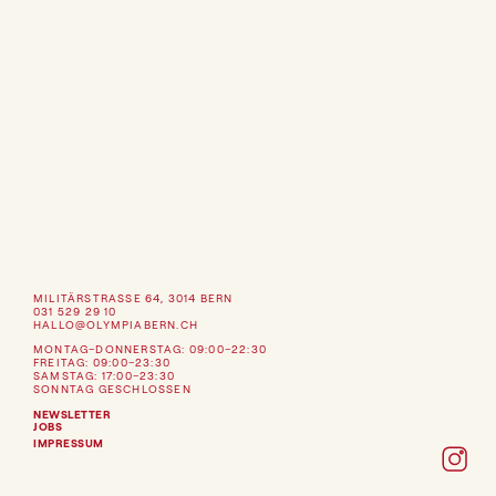
3014 Bern
031 529 29 10
hallo@olympiabern.ch
ÖFFNUNGSZEITEN
Mo–Do
09:00–22:30
Fr
09:00–23:30
Sa
17:00–23:30
So
Geschlossen
MILITÄRSTRASSE 64, 3014 BERN
031 529 29 10
HALLO@OLYMPIABERN.CH
MONTAG–DONNERSTAG: 09:00–22:30
FREITAG: 09:00–23:30
SAMSTAG: 17:00–23:30
SONNTAG GESCHLOSSEN
NEWSLETTER
JOBS
IMPRESSUM