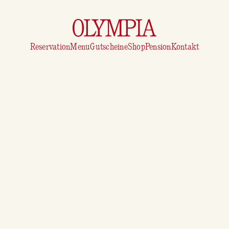
Reservation
Menu
Gutscheine
Shop
Pension
Kontakt
OLYMPIA Longsleeve
M | L | XL
CHF 49.–
Schreibe uns eine Mail mit der gewünschten Anzahl und Grösse
und deiner Adresse an: hallo@olympiabern.ch
OLYMPIA Tshirt
M | L | XL
CHF 38.–
Schreibe uns eine Mail mit der gewünschten Anzahl und Grösse
und deiner Adresse an: hallo@olympiabern.ch