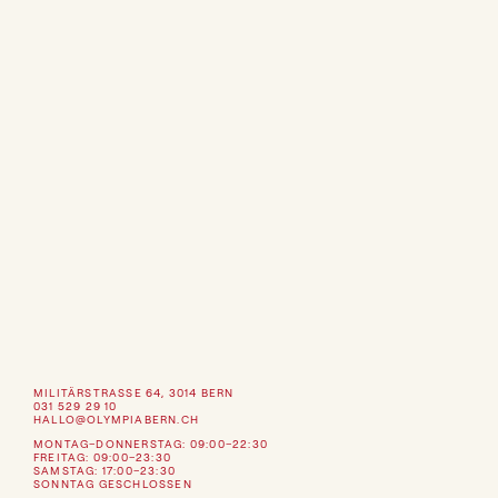
OLYMPIA Sauerteigbrot
750g
CHF 8.50
Jeden Mittwoch ab 14.00 Uhr Verkauf vor Ort oder vorbestellen:
hallo@olympiabern.ch
Auf Vorbestellung auch an anderen Tagen tiefgekühlt möglich:
Toastbrot (Kastenform, ungeschnitten) CHF 12.–
Sauerteigbrot 1kg CHF 12.–
OLYMPIA Seife
75 dl
CHF 24.–
Schreibe uns eine Mail mit der gewünschten Anzahl und deiner
Adresse an: hallo@olympiabern.ch
MILITÄRSTRASSE 64, 3014 BERN
031 529 29 10
HALLO@OLYMPIABERN.CH
MONTAG–DONNERSTAG: 09:00–22:30
FREITAG: 09:00–23:30
SAMSTAG: 17:00–23:30
SONNTAG GESCHLOSSEN